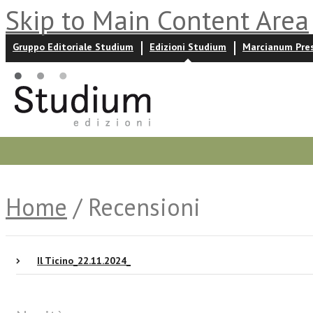
Skip to Main Content Area
Gruppo Editoriale Studium
Edizioni Studium
Marcianum Pre
Promozioni
Prossime uscite
Autori
News ed event
Home
/ Recensioni
Il Ticino_22.11.2024_