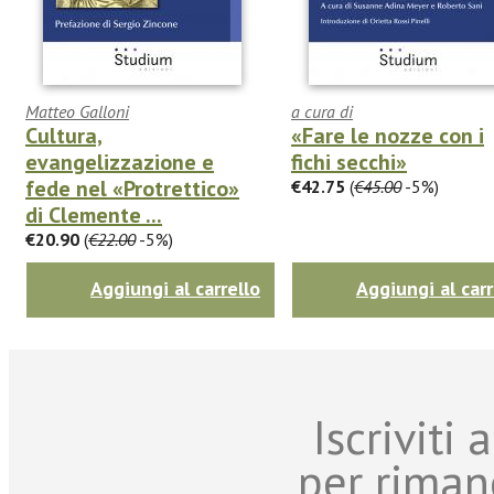
Matteo Galloni
a cura di
Cultura,
«Fare le nozze con i
evangelizzazione e
fichi secchi»
fede nel «Protrettico»
€42.75
(
€45.00
-5%)
di Clemente ...
€20.90
(
€22.00
-5%)
Aggiungi al carrello
Aggiungi al carr
Iscriviti
per riman