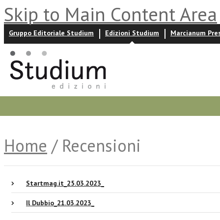
Skip to Main Content Area
Gruppo Editoriale Studium
Edizioni Studium
Marcianum Pre
Promozioni
Prossime uscite
Autori
News ed event
Home
/ Recensioni
Startmag.it_25.03.2023_
Il Dubbio_21.03.2023_