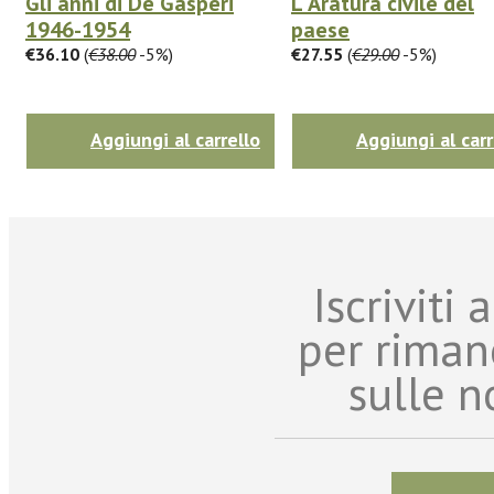
Gli anni di De Gasperi
L' Aratura civile del
1946-1954
paese
€36.10
(
€38.00
-5%)
€27.55
(
€29.00
-5%)
Aggiungi al carrello
Aggiungi al carr
Iscriviti
per riman
sulle n