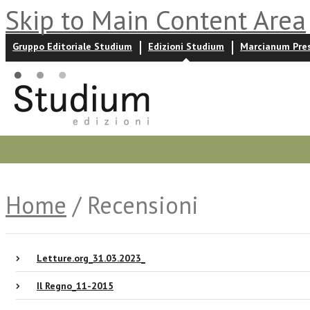
Skip to Main Content Area
Gruppo Editoriale Studium
Edizioni Studium
Marcianum Pre
Promozioni
Prossime uscite
Autori
News ed event
Home
/ Recensioni
Letture.org_31.03.2023_
Il Regno_11-2015