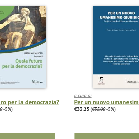
a cura di
ro per la democrazia?
Per un nuovo umanesimo
0
-5%)
€33.25
(
€35.00
-5%)