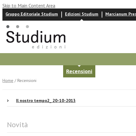
Skip to Main Content Area
Gruppo Editoriale Studium
Edizioni Studium
Marcianum Pre
Autori
News ed eventi
Recensioni
Home
/ Recensioni
Il nostro tempo2_ 20-10-2013
Novità