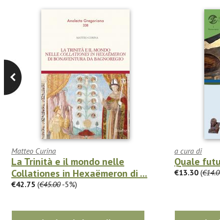
Matteo Curina
a cura di
La Trinità e il mondo nelle
Quale futu
Collationes in Hexaëmeron di ...
€13.30
(
€14.0
€42.75
(
€45.00
-5%)