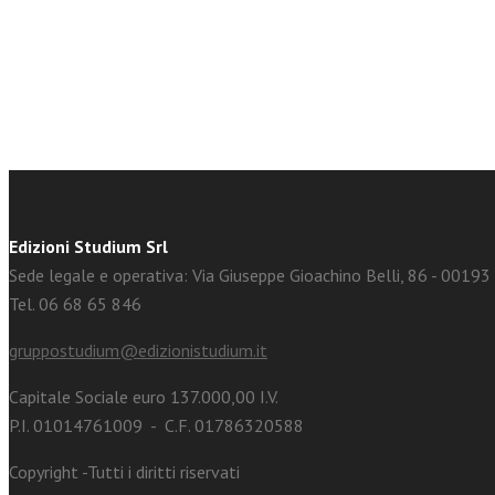
facebook
Twitter
Edizioni Studium Srl
Sede legale e operativa: Via Giuseppe Gioachino Belli, 86 - 0019
Tel. 06 68 65 846
gruppostudium@edizionistudium.it
Capitale Sociale euro 137.000,00 I.V.
P.I. 01014761009 - C.F. 01786320588
Copyright -Tutti i diritti riservati