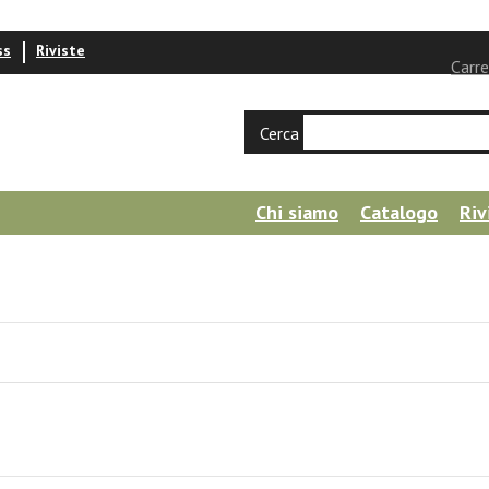
ss
Riviste
Carre
Cerca
Chi siamo
Catalogo
Riv