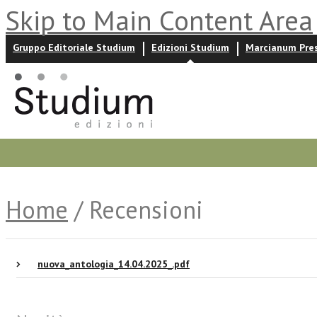
Skip to Main Content Area
Gruppo Editoriale Studium
Edizioni Studium
Marcianum Pre
Promozioni
Prossime uscite
Autori
News ed event
Home
/ Recensioni
nuova_antologia_14.04.2025_.pdf