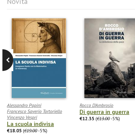
Novità
Alessandro Papini
Rocco D'Ambrosio
Di guerra in guerra
Francesco Saverio Tortoriello
Vincenzo Vespri
€12.35
(
€13.00
-5%)
La scuola indivisa
€18.05
(
€19.00
-5%)