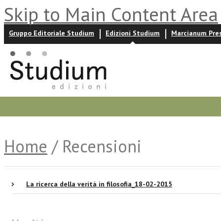
Skip to Main Content Area
Gruppo Editoriale Studium
Edizioni Studium
Marcianum Pre
Promozioni
Prossime uscite
Autori
News ed event
Home
/ Recensioni
La ricerca della verità in filosofia_18-02-2015