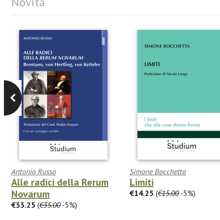
Novità
Antonio Russo
Simone Bocchetta
Alle radici della Rerum
Limiti
Novarum
€14.25
(
€15.00
-5%)
€33.25
(
€35.00
-5%)