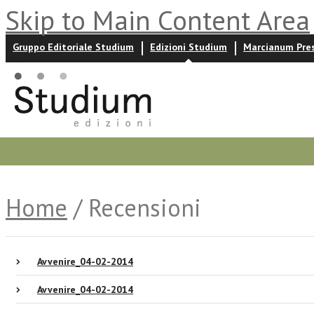
Skip to Main Content Area
Gruppo Editoriale Studium
Edizioni Studium
Marcianum Pre
Promozioni
Prossime uscite
Autori
News ed event
Home
/ Recensioni
Avvenire_04-02-2014
Avvenire_04-02-2014