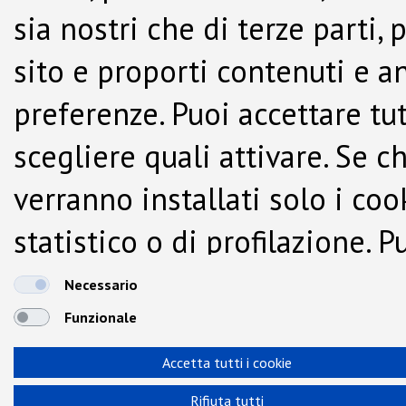
sia nostri che di terze parti,
sito e proporti contenuti e a
preferenze. Puoi accettare tutti
scegliere quali attivare. Se c
verranno installati solo i co
statistico o di profilazione.
dalla Cookie Policy.
Necessario
Funzionale
Accetta tutti i cookie
Rifiuta tutti