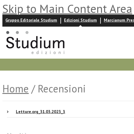
Skip to Main Content Area
Gruppo Editoriale Studium
Edizioni Studium
Marcianum Pre
Promozioni
Prossime uscite
Autori
News ed event
Home
/ Recensioni
Letture.org_31.03.2023_3