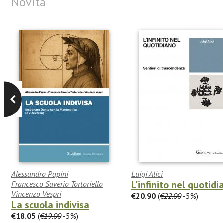
Novità
Alessandro Papini
Luigi Alici
L'infinito nel quotidi
Francesco Saverio Tortoriello
Vincenzo Vespri
€20.90
(
€22.00
-5%)
La scuola indivisa
€18.05
(
€19.00
-5%)