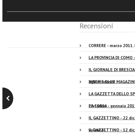
Recensioni
CORRERE - marzo 2011. P
LA PROVINCIA DI COMO - 
IL GIORNALE DI BRESCIA 
agli studenti
DINER'S CLUB MAGAZINE 
LA GAZZETTA DELLO SPOR
Pistorius
LA CORSA - gennaio 2011
IL GAZZETTINO - 22 dic
volontà...
IL GAZZETTINO - 12 dice