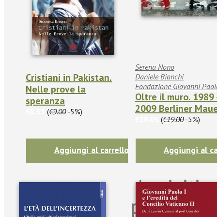
Serena Nono
Cristiani in Pakistan.
Daniele Bianchi
Fondazione Giovanni Paol
Nelle prove la
Oltre il muro. 1989 
speranza
2009 Berliner Mau
€8.55
(
€9.00
-5%)
€18.05
(
€19.00
-5%)
Aggiungi al carrello
Aggiungi al ca
Iscriviti
per riman