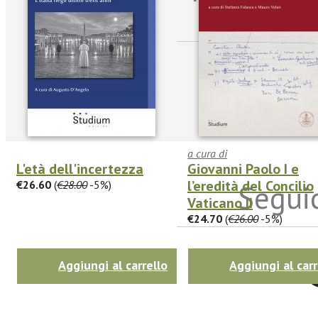
sulle n
a cura di
L'età dell'incertezza
Giovanni Paolo I e
l’eredità del Concilio
€26.60
(
€28.00
-5%)
Seguic
Vaticano II
€24.70
(
€26.00
-5%)
Twitter
Aggiungi al carrello
Aggiungi al carr