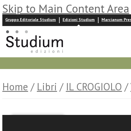
Skip to Main Content Area
Gruppo Editoriale Studium
Edizioni Studium
Marcianum Pre
Promozioni
Prossime uscite
Autori
News ed event
Home
/
Libri
/
IL CROGIOLO
/
Oscar Pistorius