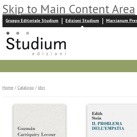
Skip to Main Content Area
Gruppo Editoriale Studium
Edizioni Studium
Marcianum Pre
Promozioni
Prossime uscite
Autori
News ed event
Home
/
Catalogo
/
libri