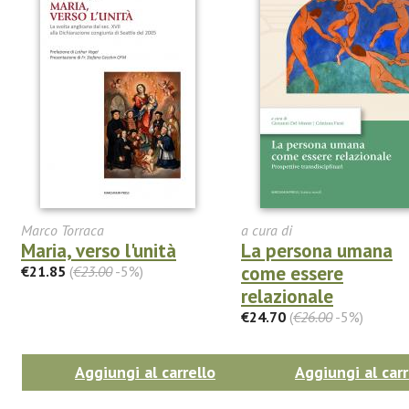
Marco Torraca
a cura di
Maria, verso l'unità
La persona umana
come essere
€21.85
(
€23.00
-5%)
relazionale
€24.70
(
€26.00
-5%)
Aggiungi al carrello
Aggiungi al carr