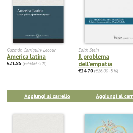
Guzmán Carriquiry Lecour
Edith Stein
America latina
Il problema
dell'empatia
€21.85
(
€23.00
-5%)
€24.70
(
€26.00
-5%)
Aggiungi al carrello
Aggiungi al carr