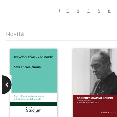
1
2
3
4
5
6
Novità