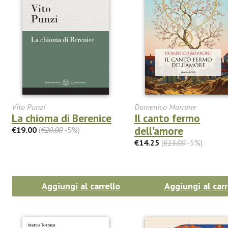
Vito Punzi
Domenico Marrone
La chioma di Berenice
Il canto fermo
dell'amore
€19.00
(
€20.00
-5%)
€14.25
(
€15.00
-5%)
Aggiungi al carrello
Aggiungi al carr