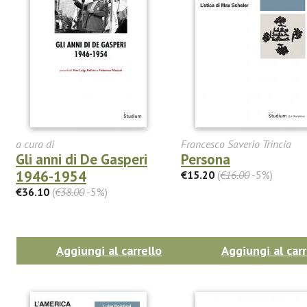
a cura di
Francesco Saverio Trincia
Gli anni di De Gasperi
Persona
1946-1954
€15.20
(
€16.00
-5%)
€36.10
(
€38.00
-5%)
Aggiungi al carrello
Aggiungi al carr