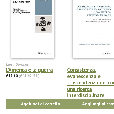
Luisa Borghesi
L'America e la guerra
Consistenza,
evanescenza e
€17.10
(
€18.00
-5%)
trascendenza dei cor
una ricerca
interdisciplinare
€27.55
(
€29.00
-5%)
Aggiungi al carrello
Aggiungi al carr