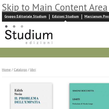
Skip to Main Content Area
Gruppo Editoriale Studium
Edizioni Studium
Marcianum Pre
Promozioni
Prossime uscite
Autori
News ed event
Home
/
Catalogo
/
libri