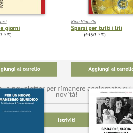
resi
Rino Vianello
e giorni
Sparsi per tutti i liti
0
-5%)
€3.70
(
€3.90
-5%)
giungi al carrello
Aggiungi al carrell
i alla newsletter per rimanere aggiornato sul
novità!
Iscriviti