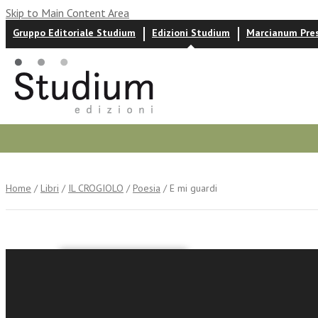
Skip to Main Content Area
Gruppo Editoriale Studium
Edizioni Studium
Marcianum Pre
Autori
News ed eventi
Recensioni
Home
/
Libri
/
IL CROGIOLO
/
Poesia
/ E mi guardi
Sara Tarantini
E mi gua