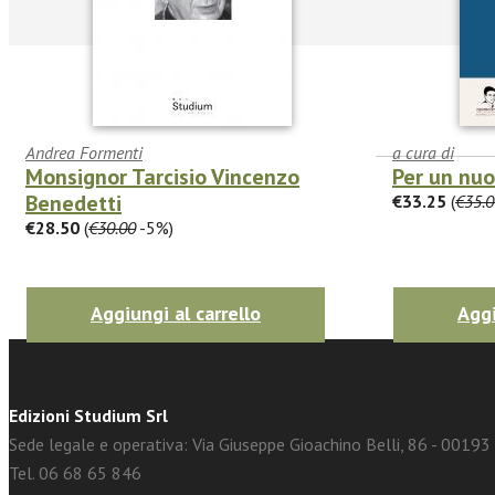
Andrea Formenti
a cura di
Monsignor Tarcisio Vincenzo
Per un nu
Benedetti
€33.25
(
€35.0
facebook
Twitter
€28.50
(
€30.00
-5%)
Aggiungi al carrello
Aggi
Edizioni Studium Srl
Sede legale e operativa: Via Giuseppe Gioachino Belli, 86 - 0019
Tel. 06 68 65 846