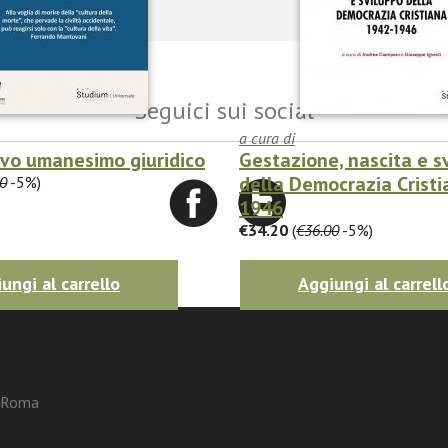
Seguici sui social
a cura di
ovo umanesimo giuridico
Gestazione, nascita e s
della Democrazia Crist
0
-5%)
1946
€34.20
(
€36.00
-5%)
ungi al carrello
Aggiungi al carrell
3 Roma