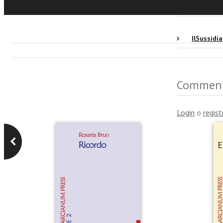
Recensio
IlSussidi
Commen
Login
o
regist