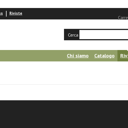
ss
Riviste
Carre
Cerca
Chi siamo
Catalogo
Riv
rdi