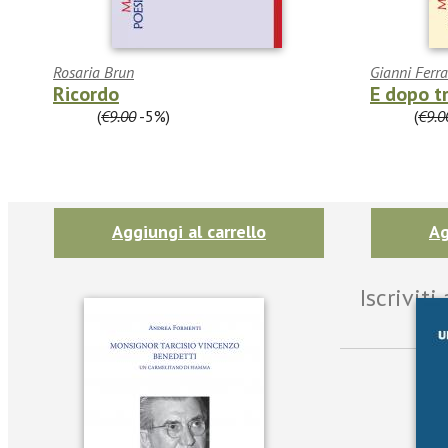
Rosaria Brun
Gianni Ferra
Ricordo
E dopo tr
€8.55
(
€9.00
-5%)
€8.55
(
€9.0
Aggiungi al carrello
Ag
Iscrivit