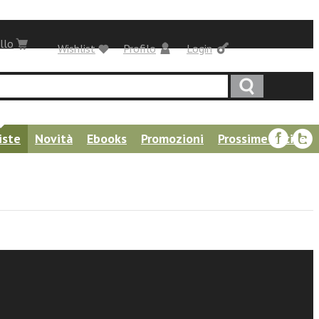
llo
Wishlist
Profilo
Login
iste
Novità
Ebooks
Promozioni
Prossime uscite