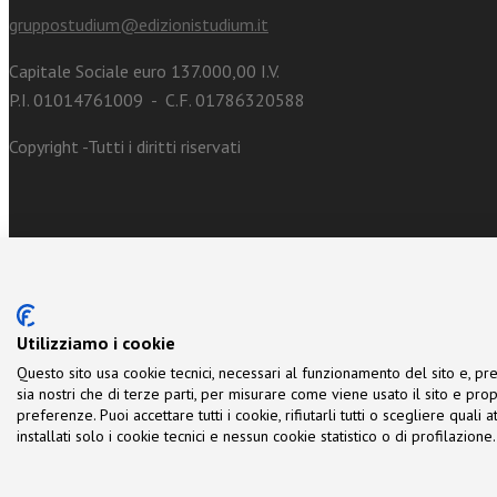
gruppostudium@edizionistudium.it
Capitale Sociale euro 137.000,00 I.V.
P.I. 01014761009 - C.F. 01786320588
Copyright -Tutti i diritti riservati
Utilizziamo i cookie
Questo sito usa cookie tecnici, necessari al funzionamento del sito e, pre
sia nostri che di terze parti, per misurare come viene usato il sito e prop
preferenze. Puoi accettare tutti i cookie, rifiutarli tutti o scegliere quali
installati solo i cookie tecnici e nessun cookie statistico o di profilazio