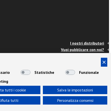
I nostri distributori
Vuoi pubblicare con noi?
Contatti
Info e spedizioni
Termini e condizioni
sario
Statistiche
Funzionale
Cookies
eting
Privacy
Area Docenti
ta tutti i cookie
Salva le impostazioni
Newsletter
ifiuta tutti
Personalizza consensi