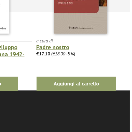
a cura di
viluppo
Padre nostro
iana 1942-
€17.10
(
€18.00
-5%)
o
Aggiungi al carrello