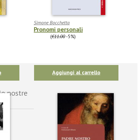
Simone Bocchetta
Pronomi personali
€10.45
(
€11.00
-5%)
o
Aggiungi al carrello
le nostre