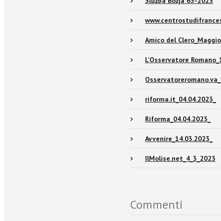
Služba Božja 63-2023
www.centrostudifrances
Amico del Clero_Maggi
L'Osservatore Romano_
Osservatoreromano.va_
riforma.it_04.04.2023_
Riforma_04.04.2023_
Avvenire_14.03.2023_
IlMolise.net_4_3_2023
Commenti