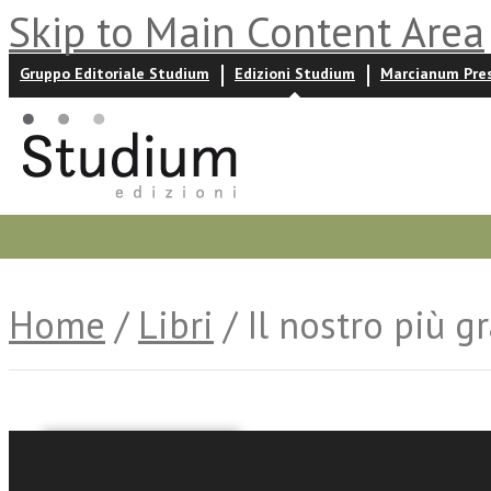
Skip to Main Content Area
Gruppo Editoriale Studium
Edizioni Studium
Marcianum Pre
Promozioni
Prossime uscite
Autori
News ed event
Home
/
Libri
/ Il nostro più g
Martin Lutero