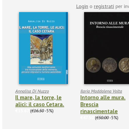
Login
o
registrati
per in
Annalisa Di Nuzzo
Ilaria Maddalena Volta
Il mare, la torre, le
Intorno alle mura.
alici: il caso Cetara.
Brescia
rinascimentale
€15.67
(
€16.50
-5%)
€47.50
(
€50.00
-5%)