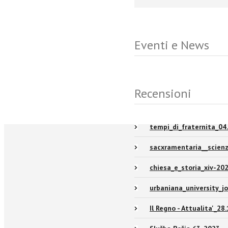
Eventi e News
Recensioni
tempi_di_fraternita_04.
sacxramentaria__scienz
chiesa_e_storia_xiv-20
urbaniana_university_j
Il Regno - Attualita'_28