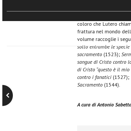
tutti inediti in italiano,
messa a fuoco del carat
Cristo soprattutto a mo
coloro che Lutero chiama
frattura nel mondo dell
volume raccoglie i segu
sotto entrambe le specie
sacramento
(1523);
Serm
sangue di Cristo contro lo
di Cristo “questo è il mio
contro i fanatici
(1527);
Sacramento
(1544).
A cura di Antonio Sabett