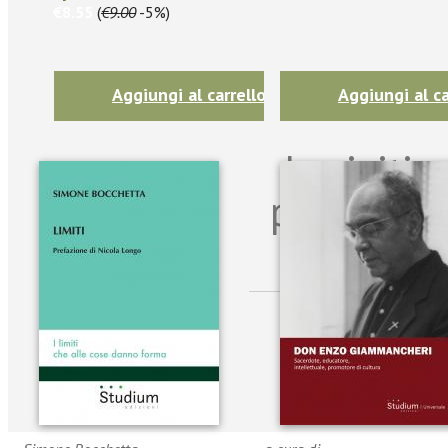
€8.55
(
€9.00
-5%)
Aggiungi al carrello
Aggiungi al ca
Iscriviti
per riman
sulle n