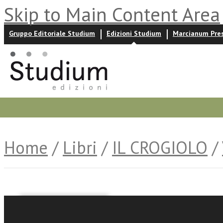
Skip to Main Content Area
Gruppo Editoriale Studium
Edizioni Studium
Marcianum Pre
Promozioni
Prossime uscite
Autori
News ed event
Home
/
Libri
/
IL CROGIOLO
/
Fabio Pranovi