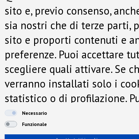
sito e, previo consenso, anche
sia nostri che di terze parti,
sito e proporti contenuti e a
preferenze. Puoi accettare tutti
scegliere quali attivare. Se c
verranno installati solo i co
statistico o di profilazione.
dalla Cookie Policy.
Necessario
Funzionale