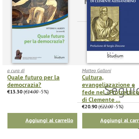
sulle n
a cura di
Matteo Galloni
Quale futuro per la
Cultura,
democrazia?
evangelizzazione e
Seguic
fede nel «Protrettic
€13.30
(
€14.00
-5%)
di Clemente ...
€20.90
(
€22.00
-5%)
Twitter
Aggiungi al carrello
Aggiungi al carr