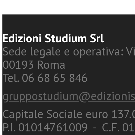
Edizioni Studium Srl
Sede legale e operativa: Vi
00193 Roma
Tel. 06 68 65 846
gruppostudium@edizionis
Capitale Sociale euro 137.0
P.I. 01014761009 - C.F. 