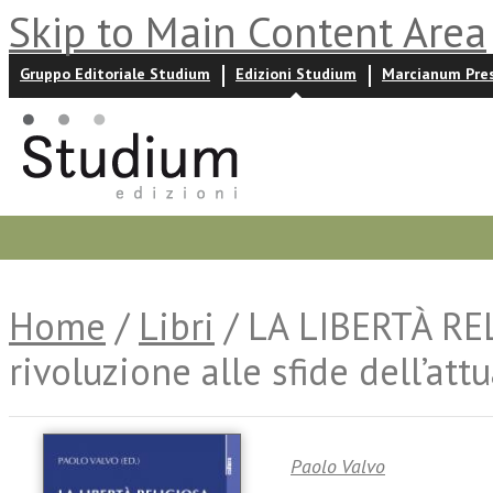
Skip to Main Content Area
Gruppo Editoriale Studium
Edizioni Studium
Marcianum Pre
Promozioni
Prossime uscite
Autori
News ed event
Home
/
Libri
/ LA LIBERTÀ REL
rivoluzione alle sfide dell’attu
Paolo Valvo