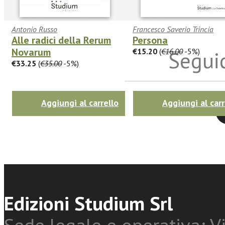
Antonio Russo
Francesco Saverio Trincia
Alle radici della Rerum
Persona
Novarum
€15.20
(
€16.00
-5%)
Seguic
€33.25
(
€35.00
-5%)
Aggiungi al carrello
Aggiungi al carr
Twitter
Edizioni Studium Srl