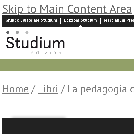
Skip to Main Content Area
Gruppo Editoriale Studium
Edizioni Studium
Marcianum Pre
Promozioni
Prossime uscite
Autori
News ed event
Home
/
Libri
/ La pedagogia c
Andrea Marrone