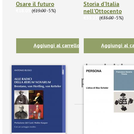
Osare il futuro
Storia d'Italia
nell'Ottocento
€18.05
(
€19.00
-5%)
€33.25
(
€35.00
-5%)
Aggiungi al carrello
Aggiungi al ca
Iscriviti
per riman
sulle n