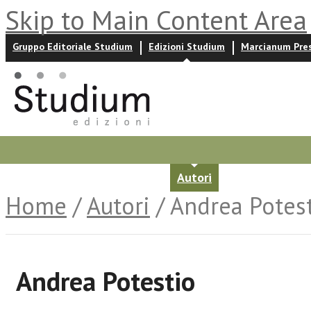
Skip to Main Content Area
Gruppo Editoriale Studium
Edizioni Studium
Marcianum Pre
Promozioni
Prossime uscite
Autori
News ed event
Home
/
Autori
/ Andrea Potes
Andrea Potestio