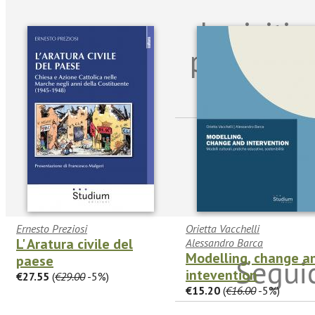
Iscriviti
per riman
sulle n
Ernesto Preziosi
Orietta Vacchelli
L' Aratura civile del
Alessandro Barca
Modelling, change a
paese
Seguic
intevention
€27.55
(
€29.00
-5%)
€15.20
(
€16.00
-5%)