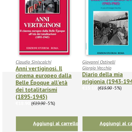
Claudio Siniscalchi
Giovanni Ostinelli
Anni vertiginosi. Il
Giorgio Vecchio
Diario della mia
cinema europeo dalla
prigionia (1943-19
Belle Époque all'età
€15.10
(
€15.90
-5%)
dei totalitarismi
(1895-1945)
€18.90
(
€19.90
-5%)
Aggiungi al carrello
Aggiungi al ca