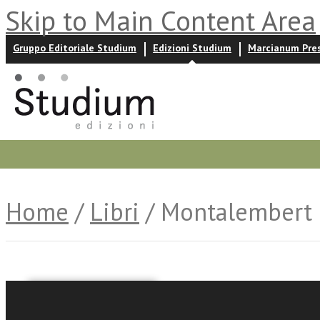
Skip to Main Content Area
Gruppo Editoriale Studium
Edizioni Studium
Marcianum Pre
Promozioni
Prossime uscite
Autori
News ed event
Home
/
Libri
/ Montalembert 
Manuela Ceretta
Mario Tesini