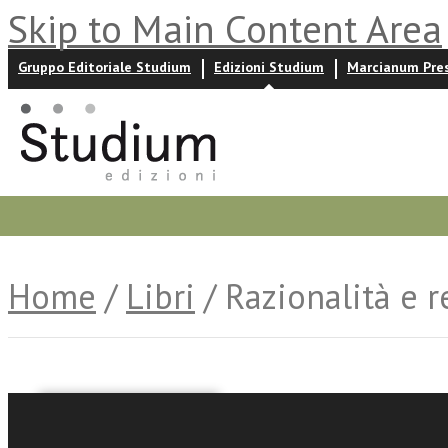
Skip to Main Content Area
Gruppo Editoriale Studium
Edizioni Studium
Marcianum Pre
Promozioni
Prossime uscite
Autori
News ed event
Home
/
Libri
/ Razionalità e r
Giovanni Turco