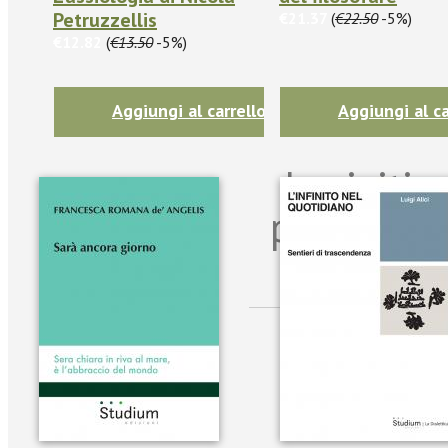
Petruzzellis
€21.37
(
€22.50
-5%)
€12.82
(
€13.50
-5%)
Aggiungi al carrello
Aggiungi al ca
Iscriviti
per riman
sulle n