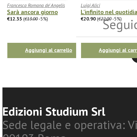
Francesca Romana de' Angelis
Luigi Alici
Sarà ancora giorno
L'infinito nel quotidi
€12.35
(
€13.00
-5%)
€20.90
(
€22.00
-5%)
Seguic
Aggiungi al carrello
Aggiungi al carr
Twitter
Edizioni Studium Srl
Sede legale e operativa: Vi