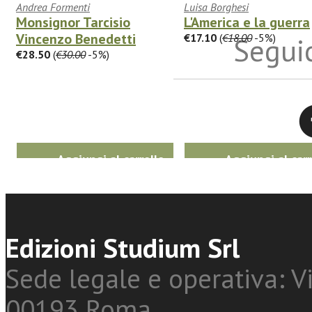
Andrea Formenti
Luisa Borghesi
Monsignor Tarcisio
L'America e la guerra
Vincenzo Benedetti
€17.10
(
€18.00
-5%)
Seguic
€28.50
(
€30.00
-5%)
Twitter
Aggiungi al carrello
Aggiungi al carr
Edizioni Studium Srl
Sede legale e operativa: Vi
00193 Roma