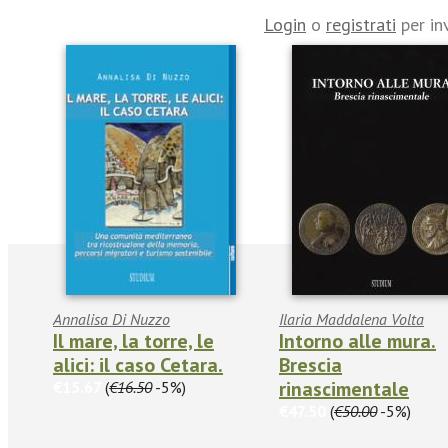
Login
o
registrati
per in
Annalisa Di Nuzzo
Ilaria Maddalena Volta
Il mare, la torre, le
Intorno alle mura.
alici: il caso Cetara.
Brescia
rinascimentale
€15.67
(
€16.50
-5%)
€47.50
(
€50.00
-5%)