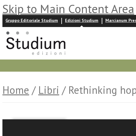
Skip to Main Content Area
Gruppo Editoriale Studium
Edizioni Studium
Marcianum Pre
Promozioni
Prossime uscite
Autori
News ed event
Home
/
Libri
/ Rethinking ho
a cura di