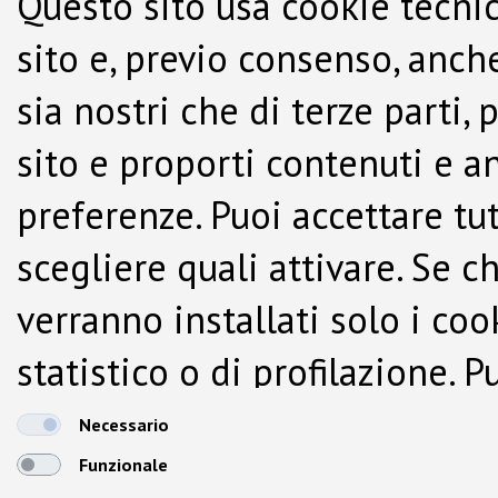
Questo sito usa cookie tecnic
sito e, previo consenso, anche
sia nostri che di terze parti,
sito e proporti contenuti e a
preferenze. Puoi accettare tutti
scegliere quali attivare. Se c
verranno installati solo i co
statistico o di profilazione.
dalla Cookie Policy.
Necessario
Funzionale