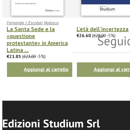
Fernando J. Escobar Nolasco
La Santa Sede e la
L'età dell'incertezza
«questione
€26.60
(
€28.00
-5%)
Seguic
protestante» in America
Latina ...
€21.85
(
€23.00
-5%)
Twitter
Aggiungi al carrello
Aggiungi al carr
Edizioni Studium Srl