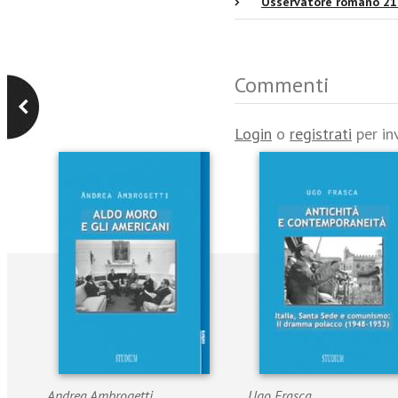
Osservatore romano 2
Commenti
Login
o
registrati
per in
Andrea Ambrogetti
Ugo Frasca