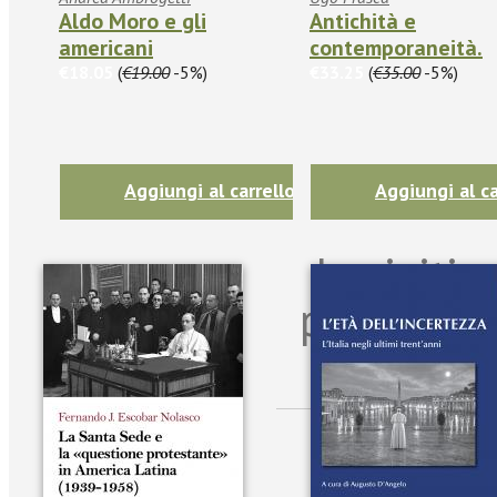
Aldo Moro e gli
Antichità e
americani
contemporaneità.
€18.05
(
€19.00
-5%)
€33.25
(
€35.00
-5%)
Aggiungi al carrello
Aggiungi al ca
Iscriviti
per riman
sulle n