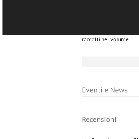
dell’Unione Europea, di 
Vaticano è divenuto una 
globalizzazione, che toc
È a questo nuovo che av
raccolti nel volume.
Eventi e News
Recensioni