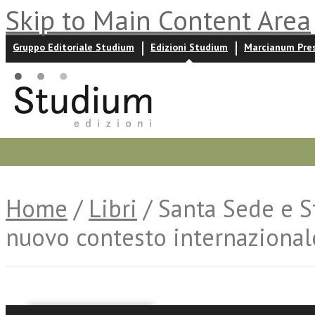
Skip to Main Content Area
Gruppo Editoriale Studium
Edizioni Studium
Marcianum Pre
Promozioni
Prossime uscite
Autori
News ed event
Home
/
Libri
/ Santa Sede e St
nuovo contesto internaziona