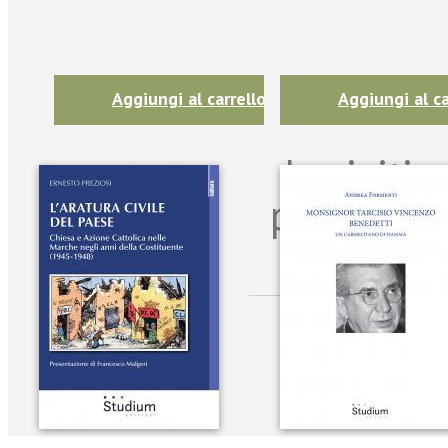
Aggiungi al carrello
Aggiungi al ca
Iscriviti
per riman
sulle n