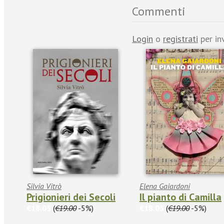
Commenti
Login
o
registrati
per in
Silvia Vitrò
Elena Gaiardoni
Prigionieri dei Secoli
Il pianto di Camilla
€18.05
(
€19.00
-5%)
€18.05
(
€19.00
-5%)