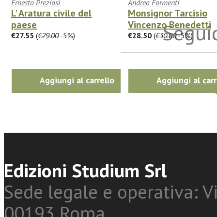
Ernesto Preziosi
Andrea Formenti
L' Aratura civile del
Monsignor Tarcisio
paese
Vincenzo Benedetti
Seguic
€27.55
(
€29.00
-5%)
€28.50
(
€30.00
-5%)
Twitter
Aggiungi al carrello
Aggiungi al carr
Edizioni Studium Srl
Sede legale e operativa: Vi
00193 Roma