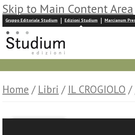
Skip to Main Content Area
Gruppo Editoriale Studium
Edizioni Studium
Marcianum Pre
Promozioni
Prossime uscite
Autori
News ed event
Home
/
Libri
/
IL CROGIOLO
/
Girolama Sansone