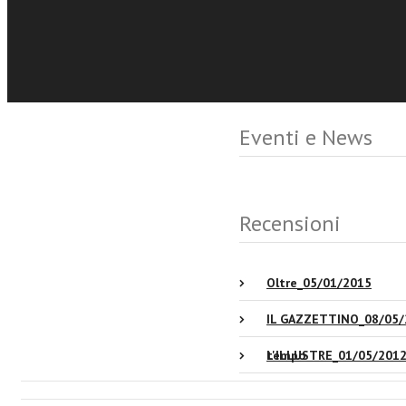
novità assoluta nel gener
Eventi e News
Recensioni
Oltre_05/01/2015
IL GAZZETTINO_08/05/2
tempo
L'ILLUSTRE_01/05/201