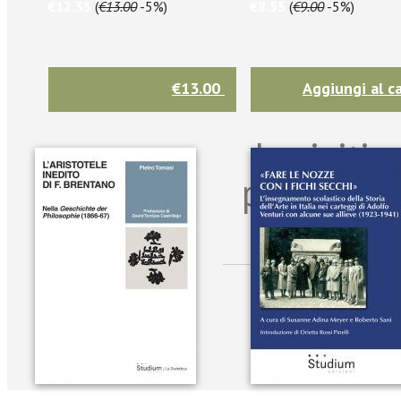
€12.35
(
€13.00
-5%)
€8.55
(
€9.00
-5%)
€13.00
Aggiungi al ca
Iscriviti
per riman
sulle n