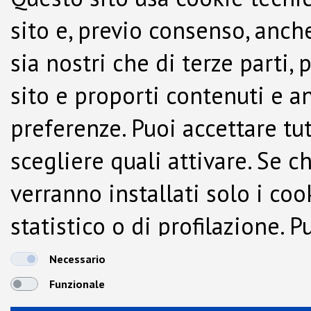
sito e, previo consenso, anche
sia nostri che di terze parti,
sito e proporti contenuti e a
preferenze. Puoi accettare tutti
scegliere quali attivare. Se c
verranno installati solo i co
statistico o di profilazione.
dalla Cookie Policy.
Necessario
Funzionale