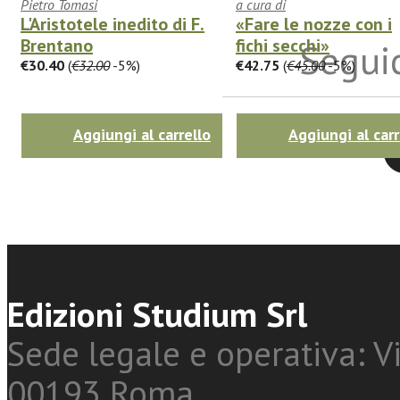
Pietro Tomasi
a cura di
L'Aristotele inedito di F.
«Fare le nozze con i
Brentano
fichi secchi»
Seguic
€30.40
(
€32.00
-5%)
€42.75
(
€45.00
-5%)
Aggiungi al carrello
Aggiungi al carr
Twitter
Edizioni Studium Srl
Sede legale e operativa: Vi
00193 Roma