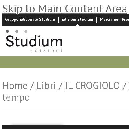
Skip to Main Content Area
Gruppo Editoriale Studium
Edizioni Studium
Marcianum Pre
Promozioni
Prossime uscite
Autori
News ed event
Home
/
Libri
/
IL CROGIOLO
/
tempo