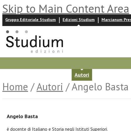
Skip to Main Content Area
Gruppo Editoriale Studium
Edizioni Studium
Marcianum Pre
Promozioni
Prossime uscite
Autori
News ed event
Home
/
Autori
/ Angelo Basta
Angelo Basta
è docente di Italiano e Storia negli Istituti Superiori.