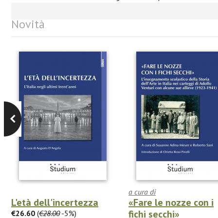
Novità
a cura di
L'età dell'incertezza
«Fare le nozze con i
fichi secchi»
€26.60
(
€28.00
-5%)