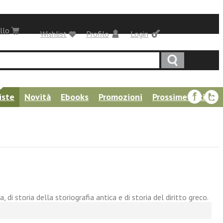
llo
Wishlist
Profilo
Login
iste
Novità
Ebooks
Promozioni
Prossime uscite
 di storia della storiografia antica e di storia del diritto greco.