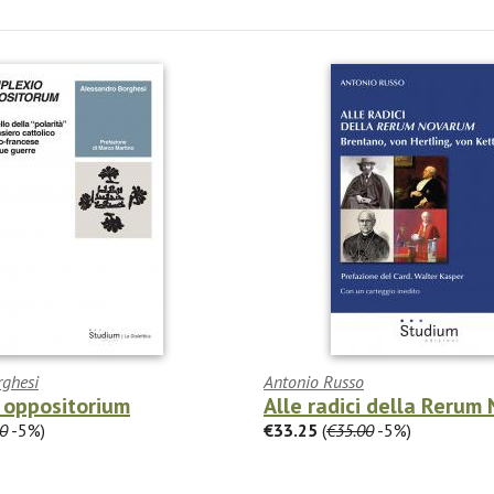
rghesi
Antonio Russo
 oppositorium
Alle radici della Rerum
0
-5%)
€33.25
(
€35.00
-5%)