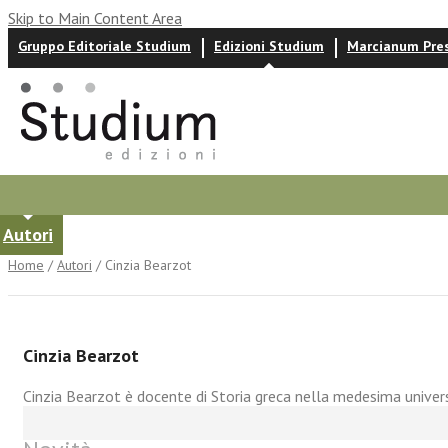
Skip to Main Content Area
Gruppo Editoriale Studium
Edizioni Studium
Marcianum Pre
Autori
News ed eventi
Recensioni
Home
/
Autori
/ Cinzia Bearzot
Cinzia Bearzot
Cinzia Bearzot è docente di Storia greca nella medesima università: