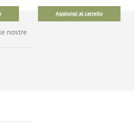
o
Aggiungi al carrello
le nostre