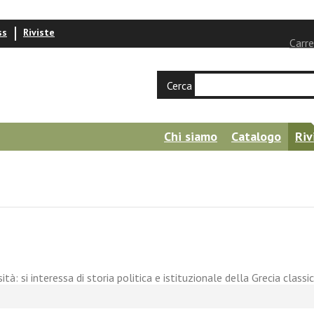
ss
Riviste
Carre
Cerca
Chi siamo
Catalogo
Riv
 si interessa di storia politica e istituzionale della Grecia classica,