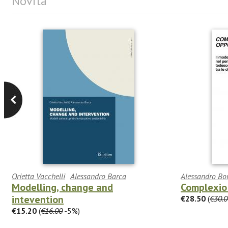
Novità
Orietta Vacchelli
Alessandro Barca
Alessandro Bo
Modelling, change and
Complexio
intevention
€28.50
(
€30.0
€15.20
(
€16.00
-5%)