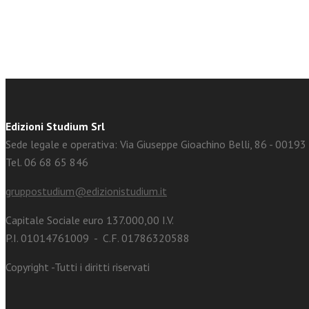
Edizioni Studium Srl
Sede legale e operativa: Via Giuseppe Gioachino Belli, 86 - 0019
Tel. 06 68 65 846
gruppostudium@edizionistudium.it
Capitale Sociale euro 137.000,00 I.V.
P.I. 01014761009 - C.F. 01786320588
Copyright -Tutti i diritti riservati