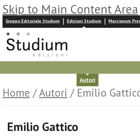
Skip to Main Content Area
Gruppo Editoriale Studium
Edizioni Studium
Marcianum Pre
Promozioni
Prossime uscite
Autori
News ed event
Home
/
Autori
/ Emilio Gattic
Emilio Gattico