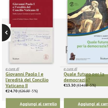
Iscriviti
per riman
sulle n
a cura di
a cura di
Giovanni Paolo I e
Quale futuro per la
l’eredità del Concilio
democrazia?
Vaticano II
€13.30
(
€14.00
-5%)
€24.70
(
€26.00
-5%)
Aggiungi al carrello
Aggiungi al carr