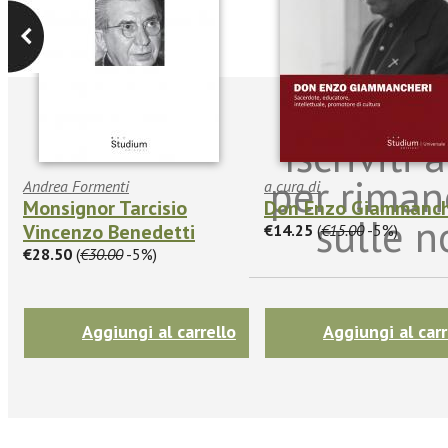
Iscriviti
per riman
Andrea Formenti
a cura di
Monsignor Tarcisio
Don Enzo Giammanch
sulle n
Vincenzo Benedetti
€14.25
(
€15.00
-5%)
€28.50
(
€30.00
-5%)
Aggiungi al carrello
Aggiungi al carr