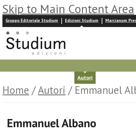
Skip to Main Content Area
Gruppo Editoriale Studium
Edizioni Studium
Marcianum Pre
Promozioni
Prossime uscite
Autori
News ed event
Home
/
Autori
/ Emmanuel Al
Emmanuel Albano