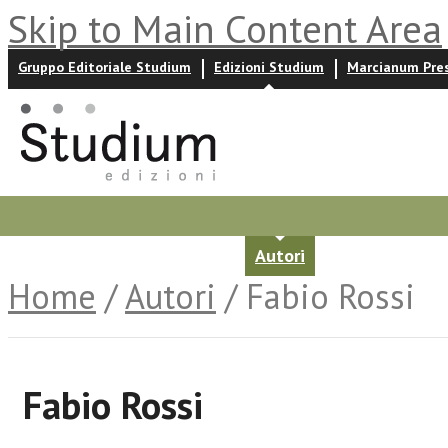
Skip to Main Content Area
Gruppo Editoriale Studium
Edizioni Studium
Marcianum Pre
Promozioni
Prossime uscite
Autori
News ed event
Home
/
Autori
/ Fabio Rossi
Fabio Rossi