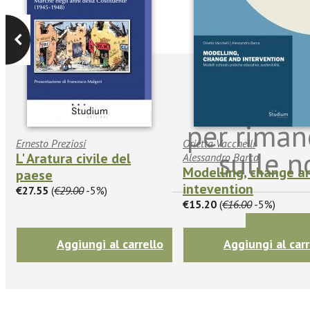
Iscriviti
per riman
Ernesto Preziosi
Orietta Vacchelli
sulle n
L' Aratura civile del
Alessandro Barca
Modelling, change a
paese
intevention
€27.55
(
€29.00
-5%)
€15.20
(
€16.00
-5%)
Aggiungi al carrello
Aggiungi al carr