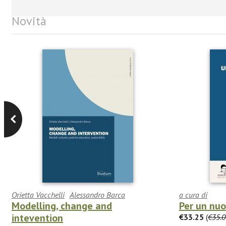
Novità
Orietta Vacchelli
Alessandro Barca
a cura di
Modelling, change and
Per un nu
intevention
€33.25
(
€35.0