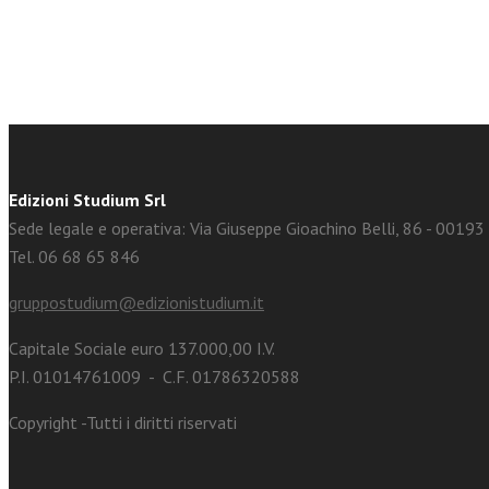
Edizioni Studium Srl
Sede legale e operativa: Via Giuseppe Gioachino Belli, 86 - 0019
Tel. 06 68 65 846
gruppostudium@edizionistudium.it
Capitale Sociale euro 137.000,00 I.V.
P.I. 01014761009 - C.F. 01786320588
Copyright -Tutti i diritti riservati