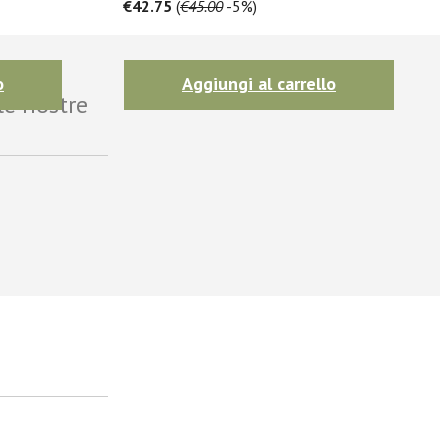
€42.75
(
€45.00
-5%)
o
Aggiungi al carrello
le nostre