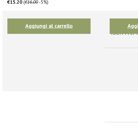
€15.20
(
€16.00
-5%)
Aggiungi al carrello
Aggi
Iscrivit
facebook
Twitter