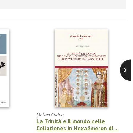
Matteo Curina
La Trinità e il mondo nelle
Collationes in Hexaëmeron di ...