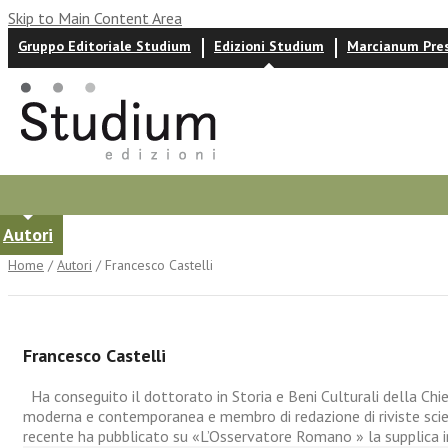
Skip to Main Content Area
Gruppo Editoriale Studium
Edizioni Studium
Marcianum Pre
Autori
News ed eventi
Recensioni
Home
/
Autori
/ Francesco Castelli
Francesco Castelli
Ha conseguito il dottorato in Storia e Beni Culturali della Chies
moderna e contemporanea e membro di redazione di riviste scie
recente ha pubblicato su «L’Osservatore Romano » la supplica ined