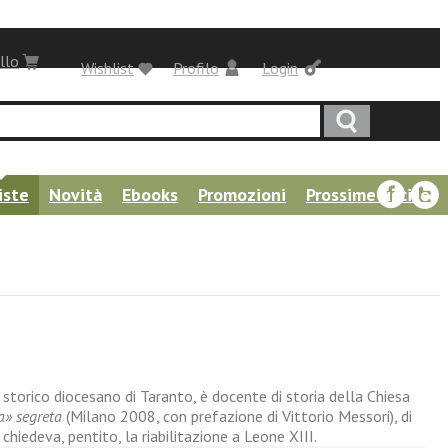
llo
Wishlist
Profilo
Login
iste
Novità
Ebooks
Promozioni
Prossime uscite
 storico diocesano di Taranto, è docente di storia della Chiesa
a» segreta
(Milano 2008, con prefazione di Vittorio Messori), di
hiedeva, pentito, la riabilitazione a Leone XIII.