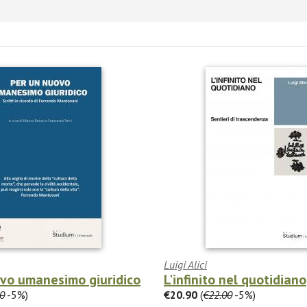
Luigi Alici
ovo umanesimo giuridico
L'infinito nel quotidiano
0
-5%)
€20.90
(
€22.00
-5%)