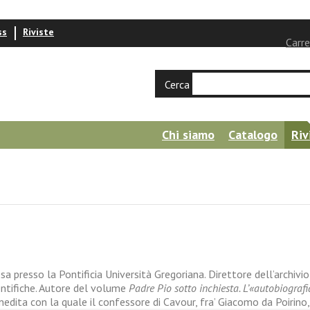
ss
Riviste
Carre
Cerca
Chi siamo
Catalogo
Riv
a presso la Pontificia Università Gregoriana. Direttore dell’archivio
ntifiche. Autore del volume
Padre Pio sotto inchiesta. L’«autobiografi
ita con la quale il confessore di Cavour, fra’ Giacomo da Poirino, c