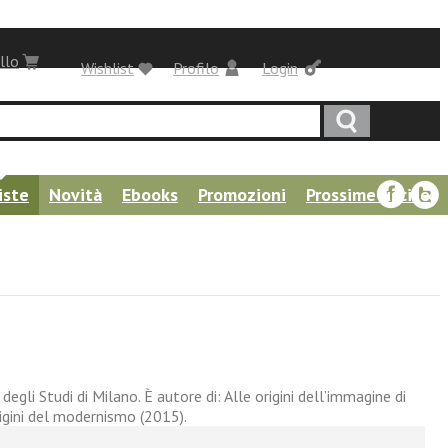
llo
Wishlist
Profilo
Login
iste
Novità
Ebooks
Promozioni
Prossime uscite
gli Studi di Milano. È autore di: Alle origini dell’immagine di
origini del modernismo (2015).