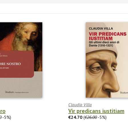
Claudia Villa
tro
Vir predicans iustitiam
0
-5%)
€24.70
(
€26.00
-5%)