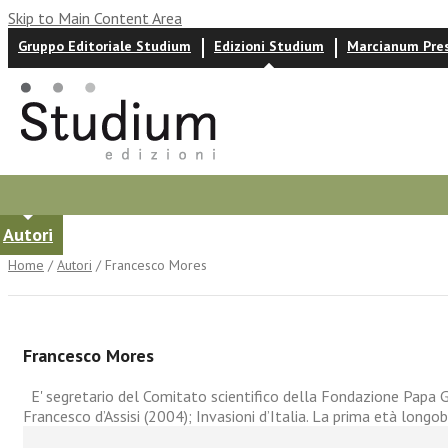
Skip to Main Content Area
Gruppo Editoriale Studium
Edizioni Studium
Marcianum Pre
Autori
News ed eventi
Recensioni
Home
/
Autori
/ Francesco Mores
Francesco Mores
E' segretario del Comitato scientifico della Fondazione Papa Giov
Francesco d’Assisi (2004); Invasioni d’Italia. La prima età longo