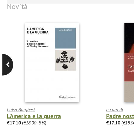
Novità
Luisa Borghesi
a cura di
L'America e la guerra
Padre nos
€17.10
(
€18.00
-5%)
€17.10
(
€18.0