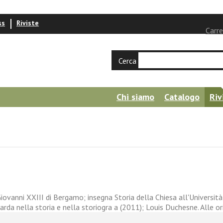
ss
Riviste
Carre
Cerca
Chi siamo
Catalogo
Riv
anni XXIII di Bergamo; insegna Storia della Chiesa all'Università de
barda nella storia e nella storiogra a (2011); Louis Duchesne. Alle 