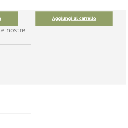
o
Aggiungi al carrello
le nostre