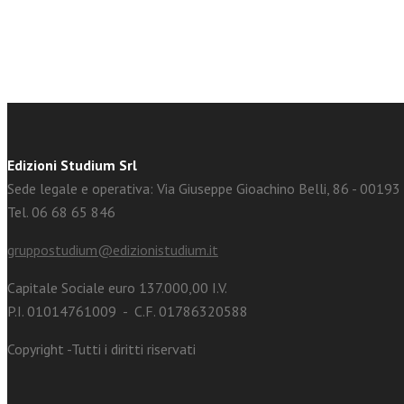
Edizioni Studium Srl
Sede legale e operativa: Via Giuseppe Gioachino Belli, 86 - 0019
Tel. 06 68 65 846
gruppostudium@edizionistudium.it
Capitale Sociale euro 137.000,00 I.V.
P.I. 01014761009 - C.F. 01786320588
Copyright -Tutti i diritti riservati