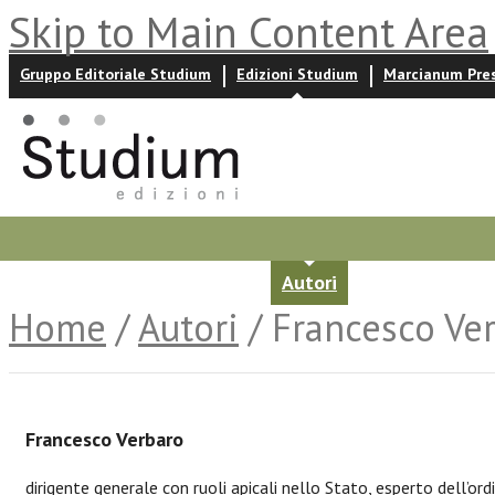
Skip to Main Content Area
Gruppo Editoriale Studium
Edizioni Studium
Marcianum Pre
Promozioni
Prossime uscite
Autori
News ed event
Home
/
Autori
/ Francesco Ve
Francesco Verbaro
dirigente generale con ruoli apicali nello Stato, esperto dell’o