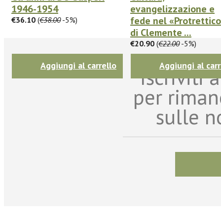
1946-1954
evangelizzazione e
fede nel «Protrettic
€36.10
(
€38.00
-5%)
di Clemente ...
€20.90
(
€22.00
-5%)
Aggiungi al carrello
Aggiungi al carr
Iscriviti
per riman
sulle n