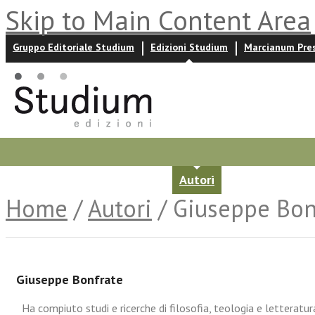
Skip to Main Content Area
Gruppo Editoriale Studium
Edizioni Studium
Marcianum Pre
Promozioni
Prossime uscite
Autori
News ed event
Home
/
Autori
/ Giuseppe Bon
Giuseppe Bonfrate
Ha compiuto studi e ricerche di filosofia, teologia e letteratu