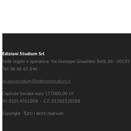
Edizioni Studium Srl
Sede legale e operativa: Via Giuseppe Gioachino Belli, 86 - 0019
Tel. 06 68 65 846
gruppostudium@edizionistudium.it
Capitale Sociale euro 137.000,00 I.V.
P.I. 01014761009 - C.F. 01786320588
Copyright -Tutti i diritti riservati