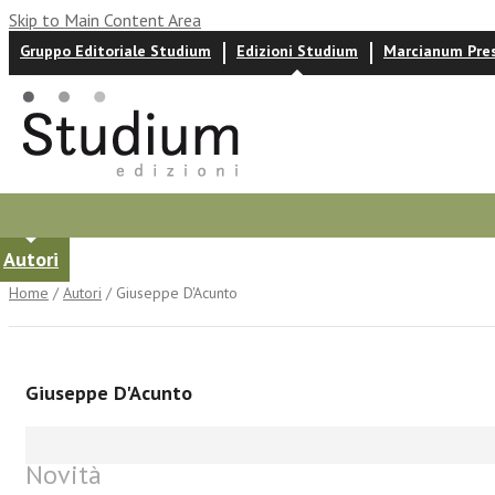
Skip to Main Content Area
Gruppo Editoriale Studium
Edizioni Studium
Marcianum Pre
Autori
News ed eventi
Recensioni
Home
/
Autori
/ Giuseppe D'Acunto
Giuseppe D'Acunto
Novità