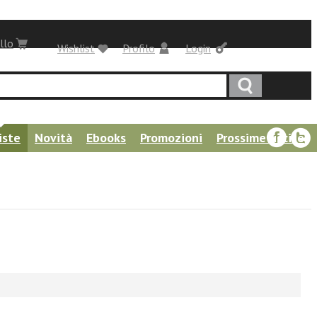
llo
Wishlist
Profilo
Login
iste
Novità
Ebooks
Promozioni
Prossime uscite