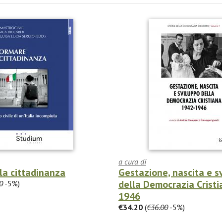
a cura di
la cittadinanza
Gestazione, nascita e s
della Democrazia Crist
0
-5%)
1946
€34.20
(
€36.00
-5%)