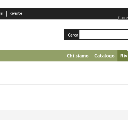
ss
Riviste
Carre
Cerca
Chi siamo
Catalogo
Riv