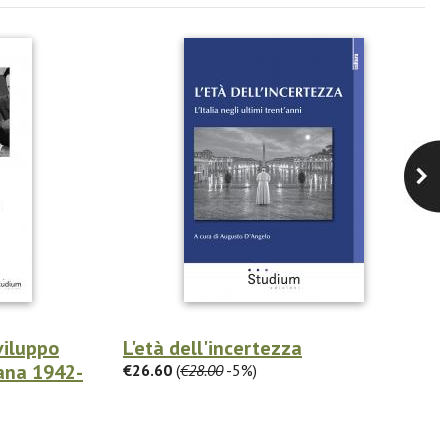
viluppo
L'età dell'incertezza
iana 1942-
€26.60
(
€28.00
-5%)