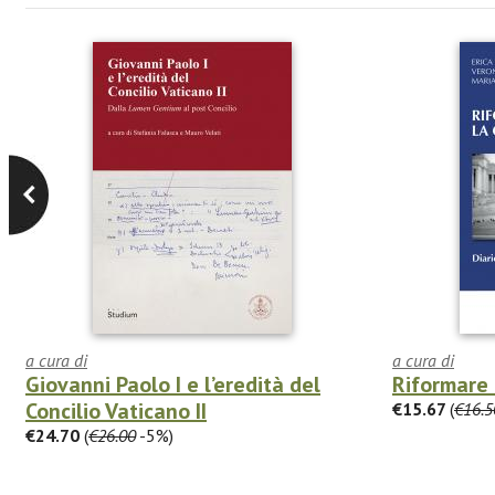
a cura di
a cura di
Giovanni Paolo I e l’eredità del
Riformare 
Concilio Vaticano II
€15.67
(
€16.5
€24.70
(
€26.00
-5%)