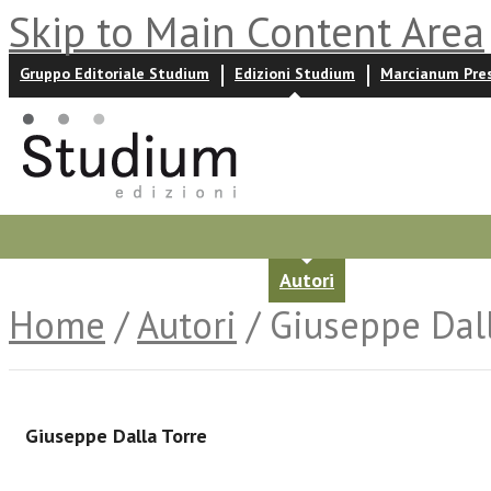
Skip to Main Content Area
Gruppo Editoriale Studium
Edizioni Studium
Marcianum Pre
Promozioni
Prossime uscite
Autori
News ed event
Home
/
Autori
/ Giuseppe Dall
Giuseppe Dalla Torre