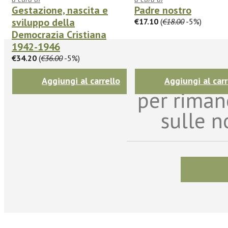
Gestazione, nascita e
Padre nostro
sviluppo della
€17.10
(
€18.00
-5%)
Democrazia Cristiana
1942-1946
€34.20
(
€36.00
-5%)
Iscriviti
Aggiungi al carrello
Aggiungi al carr
per riman
sulle n