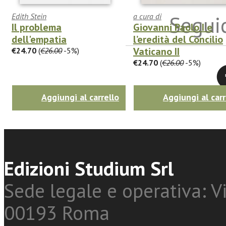
Seguic
Edith Stein
a cura di
Il problema
Giovanni Paolo I e
dell'empatia
l’eredità del Concilio
Vaticano II
€24.70
(
€26.00
-5%)
€24.70
(
€26.00
-5%)
Twitter
Aggiungi al carrello
Aggiungi al carr
Edizioni Studium Srl
Sede legale e operativa: Vi
00193 Roma