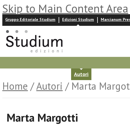
Skip to Main Content Area
Gruppo Editoriale Studium
Edizioni Studium
Marcianum Pre
Promozioni
Prossime uscite
Autori
News ed event
Home
/
Autori
/ Marta Margot
Marta Margotti