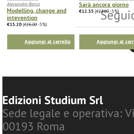
Sarà ancora giorno
Alessandro Barca
Seguic
Modelling, change and
€12.35
(
€13.00
-5%)
intevention
€15.20
(
€16.00
-5%)
Twitter
Aggiungi al carrello
Aggiungi al carr
Edizioni Studium Srl
Sede legale e operativa: Vi
00193 Roma