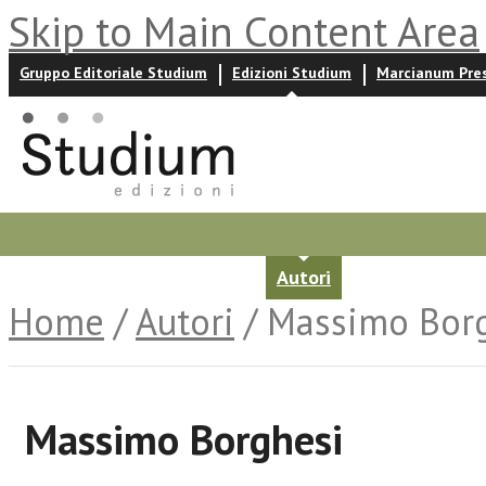
Skip to Main Content Area
Gruppo Editoriale Studium
Edizioni Studium
Marcianum Pre
Promozioni
Prossime uscite
Autori
News ed event
Home
/
Autori
/ Massimo Bor
Massimo Borghesi