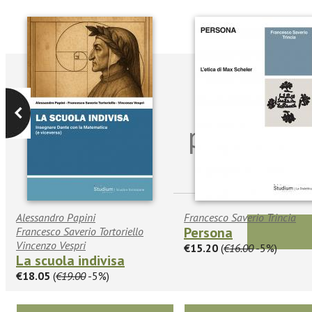
Iscriviti
per riman
sulle n
Alessandro Papini
Francesco Saverio Trincia
Persona
Francesco Saverio Tortoriello
Vincenzo Vespri
€15.20
(
€16.00
-5%)
La scuola indivisa
€18.05
(
€19.00
-5%)