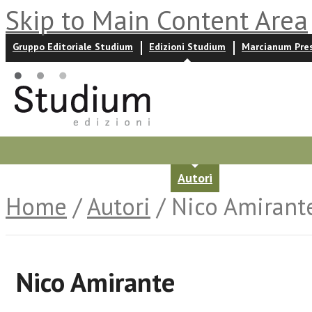
Skip to Main Content Area
Gruppo Editoriale Studium
Edizioni Studium
Marcianum Pre
Promozioni
Prossime uscite
Autori
News ed event
Home
/
Autori
/ Nico Amirant
Nico Amirante