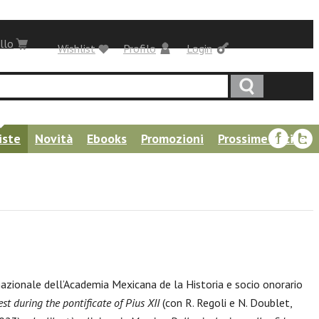
llo
Wishlist
Profilo
Login
iste
Novità
Ebooks
Promozioni
Prossime uscite
azionale dell’Academia Mexicana de la Historia e socio onorario
t during the pontificate of Pius XII
(con R. Regoli e N. Doublet,