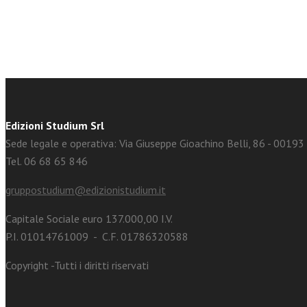
Edizioni Studium Srl
Sede legale e operativa: Via Giuseppe Gioachino Belli, 86 - 0019
Tel. 06 68 65 846
gruppostudium@edizionistudium.it
Capitale Sociale euro 137.000,00 I.V.
P.I. 01014761009 - C.F. 01786320588
Copyright -Tutti i diritti riservati