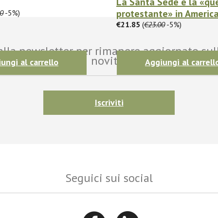
La Santa Sede e la «qu
protestante» in America 
0
-5%)
€21.85
(
€23.00
-5%)
i alla newsletter per rimanere aggiornato sul
novità!
ungi al carrello
Aggiungi al carrell
Iscriviti
Seguici sui social