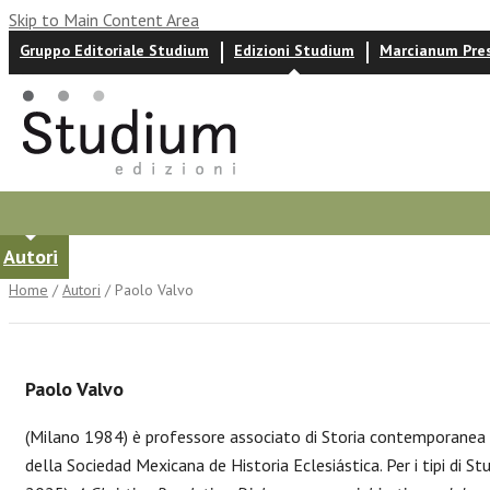
Skip to Main Content Area
Gruppo Editoriale Studium
Edizioni Studium
Marcianum Pre
Autori
News ed eventi
Recensioni
Home
/
Autori
/ Paolo Valvo
Paolo Valvo
(Milano 1984) è professore associato di Storia contemporanea p
della Sociedad Mexicana de Historia Eclesiástica. Per i tipi di S