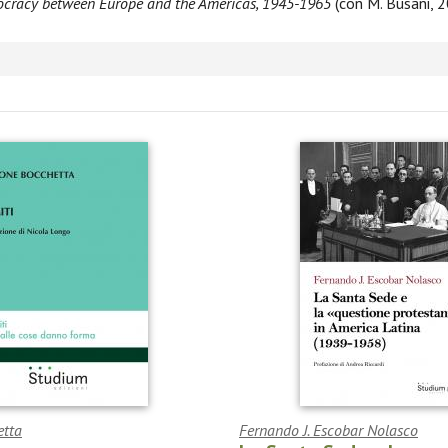
emocracy between Europe and the Americas, 1945-1965
(con M. Busani, 
etta
Fernando J. Escobar Nolasco