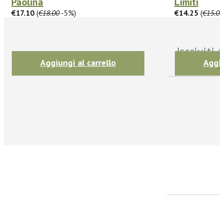
Paolina
Limiti
€17.10
(
€18.00
-5%)
€14.25
(
€15.0
Iscrivit
Aggiungi al carrello
Aggi
facebook
Twitter