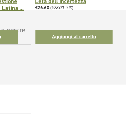
estione
L'età dell'incertezza
Latina ...
€26.60
(
€28.00
-5%)
le nostre
o
Aggiungi al carrello