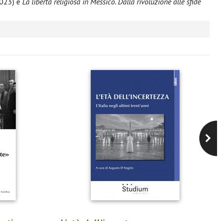
2023) e
La libertà religiosa in Messico. Dalla rivoluzione alle sfide