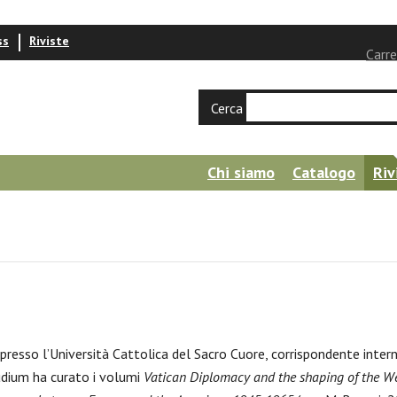
ss
Riviste
Carre
Cerca
Chi siamo
Catalogo
Riv
resso l’Università Cattolica del Sacro Cuore, corrispondente intern
tudium ha curato i volumi
Vatican Diplomacy and the shaping of the Wes