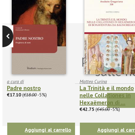
Iscriviti
per riman
sulle n
a cura di
Matteo Curina
Padre nostro
La Trinità e il mondo
nelle Collationes in
€17.10
(
€18.00
-5%)
Hexaëmeron di ...
€42.75
(
€45.00
-5%)
Aggiungi al carrello
Aggiungi al carr