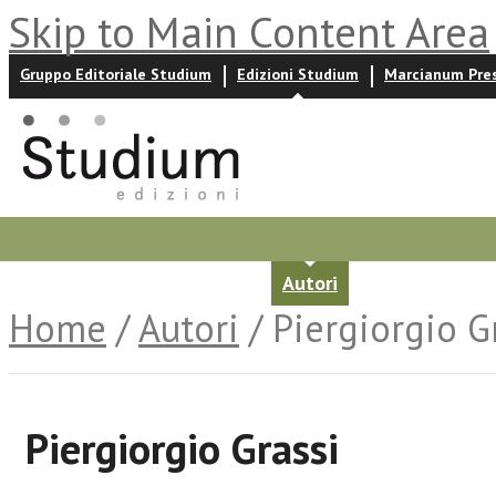
Skip to Main Content Area
Gruppo Editoriale Studium
Edizioni Studium
Marcianum Pre
Promozioni
Prossime uscite
Autori
News ed event
Home
/
Autori
/ Piergiorgio G
Piergiorgio Grassi