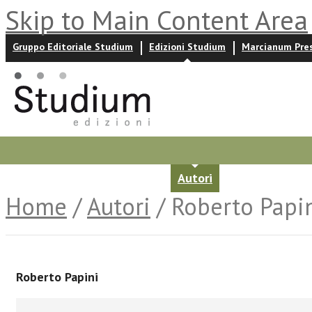
Skip to Main Content Area
Gruppo Editoriale Studium
Edizioni Studium
Marcianum Pre
Promozioni
Prossime uscite
Autori
News ed event
Home
/
Autori
/ Roberto Papi
Roberto Papini