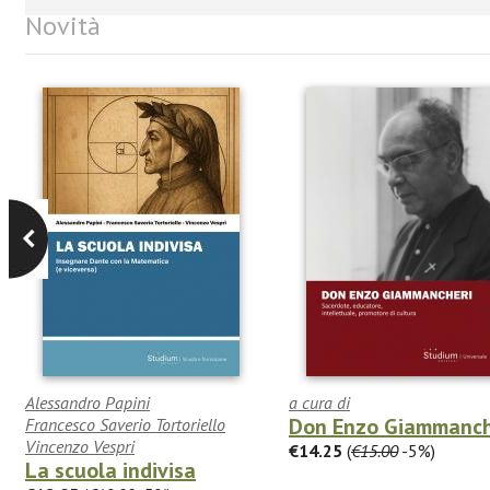
Novità
Alessandro Papini
a cura di
Don Enzo Giammanch
Francesco Saverio Tortoriello
Vincenzo Vespri
€14.25
(
€15.00
-5%)
La scuola indivisa