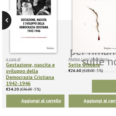
Iscriviti
per riman
sulle n
a cura di
Matteo Luigi Napolitano
Gestazione, nascita e
Sette Ottobre
sviluppo della
€26.60
(
€28.00
-5%)
Democrazia Cristiana
1942-1946
€34.20
(
€36.00
-5%)
Aggiungi al carrello
Aggiungi al carr