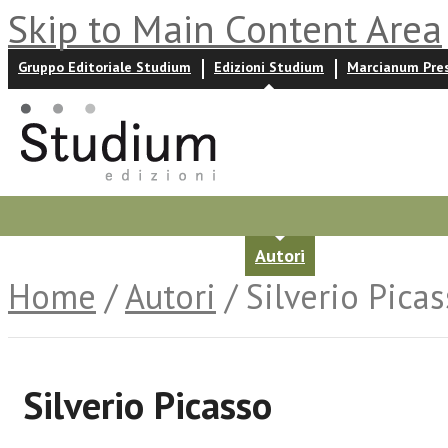
Skip to Main Content Area
Gruppo Editoriale Studium
Edizioni Studium
Marcianum Pre
Promozioni
Prossime uscite
Autori
News ed event
Home
/
Autori
/ Silverio Pica
Silverio Picasso