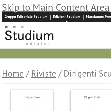
Skip to Main Content Area
Gruppo Editoriale Studium
Edizioni Studium
Marcianum Pre
Promozioni
Prossime uscite
Autori
News ed event
Home
/
Riviste
/ Dirigenti Sc