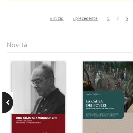
« inizio
‹ precedente
1
2
3
Novità