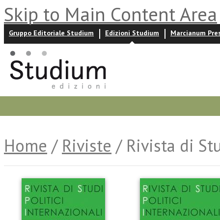
Skip to Main Content Area
Gruppo Editoriale Studium
Edizioni Studium
Marcianum Pre
Promozioni
Prossime uscite
Autori
News ed event
Home
/
Riviste
/ Rivista di St