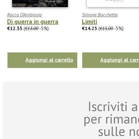
Rocco D'Ambrosio
Simone Bocchetta
Di guerra in guerra
Limiti
€12.35
(
€13.00
-5%)
€14.25
(
€15.00
-5%)
Aggiungi al carrello
Aggiungi al carr
Iscriviti
per riman
sulle n