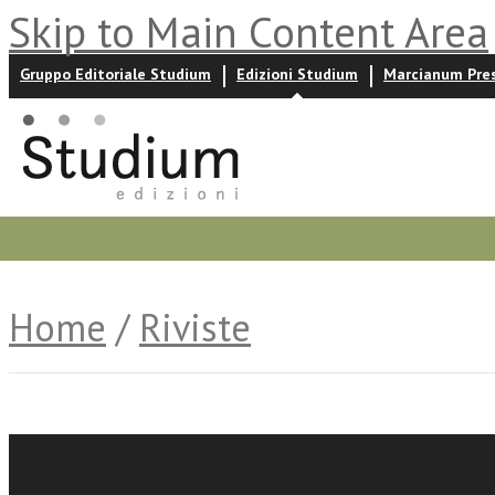
Skip to Main Content Area
Gruppo Editoriale Studium
Edizioni Studium
Marcianum Pre
Promozioni
Prossime uscite
Autori
News ed event
Home
/
Riviste