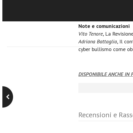
a supporto delle discipl
Samuele Giombi
, Dopo l
bivio: due modelli alter
Note e comunicazioni
Vito Tenore
, La Revision
Adriana Battaglia
, Il co
cyber bullismo come obi
DISPONIBILE ANCHE IN
Recensioni e Ras