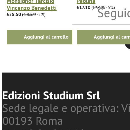
Monsignor Tarcisio
Paolina
Vincenzo Benedetti
€17.10
(
€18.00
-5%)
Seguic
€28.50
(
€30.00
-5%)
Aggiungi al carrello
Aggiungi al carr
Twitter
Edizioni Studium Srl
Sede legale e operativa: Vi
00193 Roma