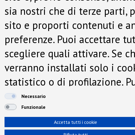
sia nostri che di terze parti,
sito e proporti contenuti e a
preferenze. Puoi accettare tutti
scegliere quali attivare. Se c
verranno installati solo i co
statistico o di profilazione.
dalla Cookie Policy.
Necessario
Funzionale
Accetta tutti i cookie
Rifiuta tutti