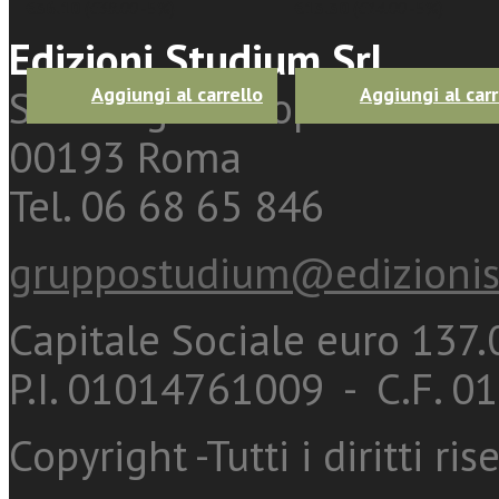
€36.10
(
€38.00
-5%)
€13.30
(
€14.00
-5%)
Edizioni Studium Srl
Sede legale e operativa: Vi
Aggiungi al carrello
Aggiungi al carr
00193 Roma
Tel. 06 68 65 846
gruppostudium@edizionis
Capitale Sociale euro 137.0
P.I. 01014761009 - C.F. 
Copyright -Tutti i diritti ris