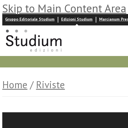
Skip to Main Content Area
Gruppo Editoriale Studium
Edizioni Studium
Marcianum Pre
Promozioni
Prossime uscite
Autori
News ed event
Home
/
Riviste