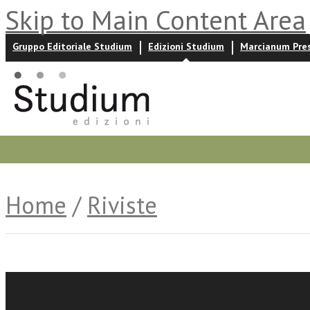
Skip to Main Content Area
Gruppo Editoriale Studium
Edizioni Studium
Marcianum Pre
Promozioni
Prossime uscite
Autori
News ed event
Home
/
Riviste