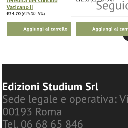
l’eredità del Concilio
Seguic
Vaticano II
€24.70
(
€26.00
-5%)
Aggiungi al carrello
Aggiungi al carr
Twitter
Edizioni Studium Srl
Sede legale e operativa: Vi
00193 Roma
Tel. 06 68 65 846