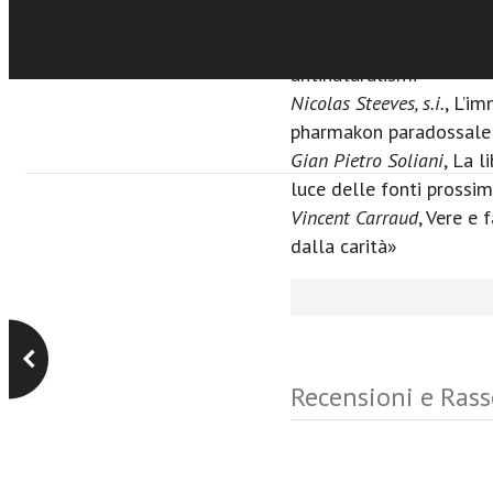
Alberto Peratoner
, Per 
Blaise Pascal nel reale 
antinaturalismi
Nicolas Steeves, s.i.
, L’i
pharmakon paradossale 
Gian Pietro Soliani
, La l
luce delle fonti prossi
Vincent Carraud
, Vere e 
dalla carità»
Recensioni e Ras