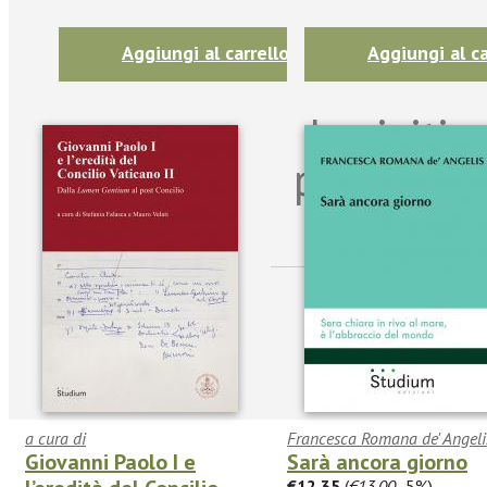
Aggiungi al carrello
Aggiungi al ca
Iscriviti
per riman
sulle n
a cura di
Francesca Romana de' Angeli
Giovanni Paolo I e
Sarà ancora giorno
€12.35
(
€13.00
-5%)