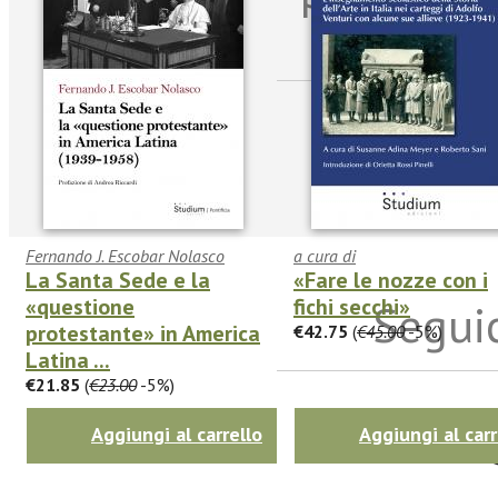
sulle n
Fernando J. Escobar Nolasco
a cura di
La Santa Sede e la
«Fare le nozze con i
«questione
fichi secchi»
Seguic
protestante» in America
€42.75
(
€45.00
-5%)
Latina ...
€21.85
(
€23.00
-5%)
Twitter
Aggiungi al carrello
Aggiungi al carr