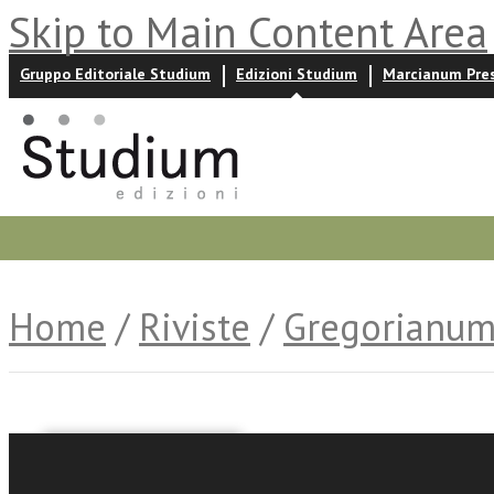
Skip to Main Content Area
Gruppo Editoriale Studium
Edizioni Studium
Marcianum Pre
Promozioni
Prossime uscite
Autori
News ed event
Home
/
Riviste
/
Gregorianu