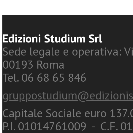
Edizioni Studium Srl
Sede legale e operativa: Vi
00193 Roma
Tel. 06 68 65 846
gruppostudium@edizionis
Capitale Sociale euro 137.0
P.I. 01014761009 - C.F. 