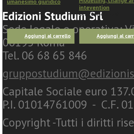
Modelling, change a
umanesimo giuridico
intevention
€33.25
(
€35.00
-5%)
Edizioni Studium Srl
€15.20
(
€16.00
-5%)
Sede legale e operativa: Vi
Aggiungi al carrello
Aggiungi al carr
00193 Roma
Tel. 06 68 65 846
gruppostudium@edizionis
Capitale Sociale euro 137.0
P.I. 01014761009 - C.F. 
Copyright -Tutti i diritti ris