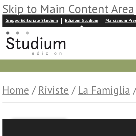
Skip to Main Content Area
Gruppo Editoriale Studium
Edizioni Studium
Marcianum Pre
Promozioni
Prossime uscite
Autori
News ed event
Home
/
Riviste
/
La Famiglia
/