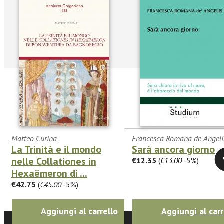
Seguic
Matteo Curina
Francesca Romana de' Angeli
La Trinità e il mondo
Sarà ancora giorno
Twitter
nelle Collationes in
€12.35
(
€13.00
-5%)
Hexaëmeron di ...
€42.75
(
€45.00
-5%)
Aggiungi al carrello
Aggiungi al carr