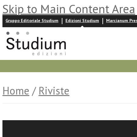
Skip to Main Content Area
Gruppo Editoriale Studium
Edizioni Studium
Marcianum Pre
Promozioni
Prossime uscite
Autori
News ed event
Home
/
Riviste