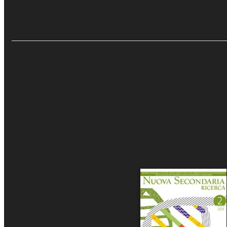
Nuova Secondaria 
2012
Recensioni e Ras
€5.00
Eventi e News
Aggiungi al carrello
Sfoglia online