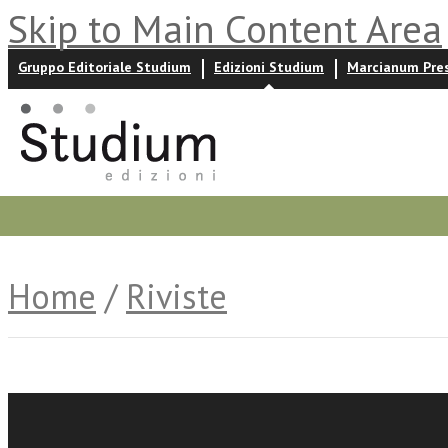
Skip to Main Content Area
Gruppo Editoriale Studium
Edizioni Studium
Marcianum Pre
Promozioni
Prossime uscite
Autori
News ed event
Home
/
Riviste