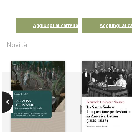
Aggiungi al carrello
Aggiungi al ca
Novità
Iscriviti
per riman
sulle n