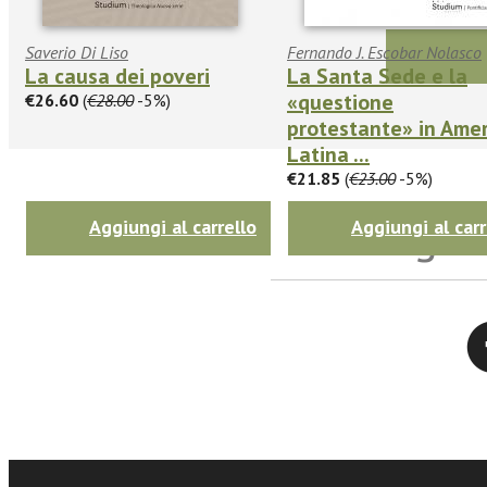
Saverio Di Liso
Fernando J. Escobar Nolasco
La causa dei poveri
La Santa Sede e la
«questione
€26.60
(
€28.00
-5%)
protestante» in Amer
Latina ...
€21.85
(
€23.00
-5%)
Seguic
Aggiungi al carrello
Aggiungi al carr
Twitter